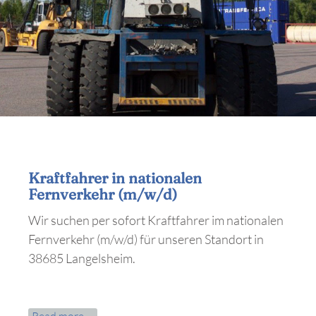
Kraftfahrer in nationalen
Fernverkehr (m/w/d)
Wir suchen per sofort Kraftfahrer im nationalen
Fernverkehr (m/w/d) für unseren Standort in
38685 Langelsheim.
Kraftfahrer
Read more …