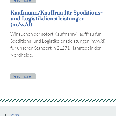
in
Kaufmann/Kauffrau für Speditions-
nationalen
und Logistikdienstleistungen
Fernverkehr
(m/w/d)
(m/w/d)
Wir suchen per sofort Kaufmann/Kauffrau für
Speditions- und Logistikdienstleistungen (m/w/d)
für unseren Standort in 21271 Hanstedt in der
Nordheide.
Kaufmann/Kauffrau
Read more …
für
Speditions-
und
Logistikdienstleistungen
(m/w/d)
home
Skip